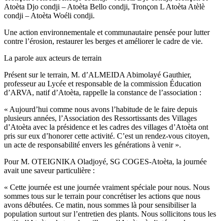
Atoèta Djo condji – Atoèta Bello condji, Tronçon L Atoèta Atèlè
condji – Atoèta Woéli condji.
Une action environnementale et communautaire pensée pour lutter
contre l’érosion, restaurer les berges et améliorer le cadre de vie.
La parole aux acteurs de terrain
Présent sur le terrain, M. d’ALMEIDA Abimolayé Gauthier,
professeur au Lycée et responsable de la commission Éducation
d’ARVA, natif d’Atoèta, rappelle la constance de l’association :
« Aujourd’hui comme nous avons l’habitude de le faire depuis
plusieurs années, l’Association des Ressortissants des Villages
d’Atoèta avec la présidence et les cadres des villages d’Atoèta ont
pris sur eux d’honorer cette activité. C’est un rendez-vous citoyen,
un acte de responsabilité envers les générations à venir ».
Pour M. OTEIGNIKA Oladjoyé, SG COGES-Atoèta, la journée
avait une saveur particulière :
« Cette journée est une journée vraiment spéciale pour nous. Nous
sommes tous sur le terrain pour concrétiser les actions que nous
avons débutées. Ce matin, nous sommes là pour sensibiliser la
population surtout sur l’entretien des plants. Nous sollicitons tous les