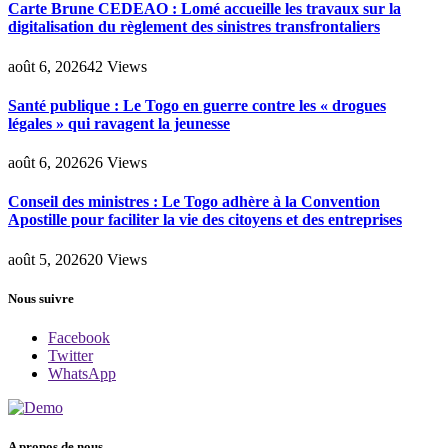
Carte Brune CEDEAO : Lomé accueille les travaux sur la
digitalisation du règlement des sinistres transfrontaliers
août 6, 2026
42
Views
Santé publique : Le Togo en guerre contre les « drogues
légales » qui ravagent la jeunesse
août 6, 2026
26
Views
Conseil des ministres : Le Togo adhère à la Convention
Apostille pour faciliter la vie des citoyens et des entreprises
août 5, 2026
20
Views
Nous suivre
Facebook
Twitter
WhatsApp
A propos de nous