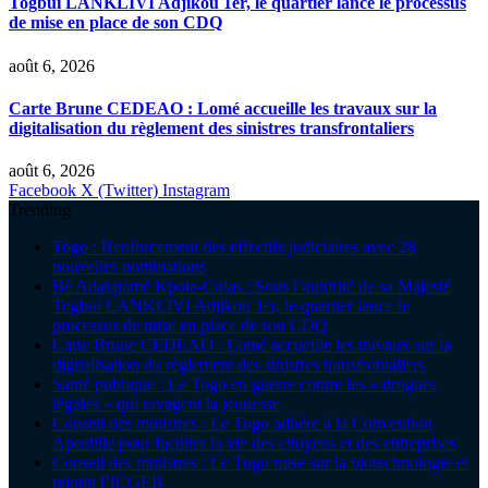
Togbui LANKLIVI Adjikou 1er, le quartier lance le processus
de mise en place de son CDQ
août 6, 2026
Carte Brune CEDEAO : Lomé accueille les travaux sur la
digitalisation du règlement des sinistres transfrontaliers
août 6, 2026
Facebook
X (Twitter)
Instagram
Trending
Togo : Renforcement des effectifs judiciaires avec 28
nouvelles nominations
Bè Adakpamé Kpota-Colas : Sous l’autorité de sa Majesté
Togbui LANKLIVI Adjikou 1er, le quartier lance le
processus de mise en place de son CDQ
Carte Brune CEDEAO : Lomé accueille les travaux sur la
digitalisation du règlement des sinistres transfrontaliers
Santé publique : Le Togo en guerre contre les « drogues
légales » qui ravagent la jeunesse
Conseil des ministres : Le Togo adhère à la Convention
Apostille pour faciliter la vie des citoyens et des entreprises
Conseil des ministres : Le Togo mise sur la biotechnologie et
rejoint l’ICGEB