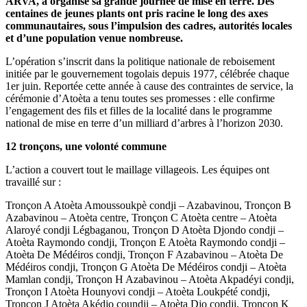
ARVA, a organisé sa grande journée de mise en terre. Des
centaines de jeunes plants ont pris racine le long des axes
communautaires, sous l’impulsion des cadres, autorités locales
et d’une population venue nombreuse.
L’opération s’inscrit dans la politique nationale de reboisement
initiée par le gouvernement togolais depuis 1977, célébrée chaque
1er juin. Reportée cette année à cause des contraintes de service, la
cérémonie d’Atoèta a tenu toutes ses promesses : elle confirme
l’engagement des fils et filles de la localité dans le programme
national de mise en terre d’un milliard d’arbres à l’horizon 2030.
12 tronçons, une volonté commune
L’action a couvert tout le maillage villageois. Les équipes ont
travaillé sur :
Tronçon A Atoèta Amoussoukpè condji – Azabavinou, Tronçon B
Azabavinou – Atoèta centre, Tronçon C Atoèta centre – Atoèta
Alaroyé condji Légbaganou, Tronçon D Atoèta Djondo condji –
Atoèta Raymondo condji, Tronçon E Atoèta Raymondo condji –
Atoèta De Médéiros condji, Tronçon F Azabavinou – Atoèta De
Médéiros condji, Tronçon G Atoèta De Médéiros condji – Atoèta
Mamlan condji, Tronçon H Azabavinou – Atoèta Akpadéyi condji,
Tronçon I Atoèta Hounyovi condji – Atoèta Loukpété condji,
Tronçon J Atoèta Akédjo coundji – Atoèta Djo condji, Tronçon K