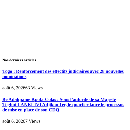
Nos derniers articles
Togo : Renforcement des effectifs judiciaires avec 28 nouvelles
nominations
août 6, 2026
63
Views
Bè Adakpamé Kpota-Colas : Sous l’autorité de sa Majesté
Togbui LANKLIVI Adjikou 1er, le quartier lance le processus
de mise en place de son CDQ
août 6, 2026
7
Views