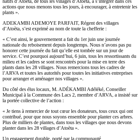
natifs d’Atoèta, de tous les villages d’Atoèta, à s’intégrer dans ces
actions que nous menons tous les jours, à encourager, à entretenir les
plants ».
ADEKAMBI ADEMOYE PARFAIT, Régent des villages
d’Atoèta, s’est exprimé au nom de toute la chefferie :
« C’est ainsi, le gouvernement a fait du 1er juin une journée
nationale du reboisement depuis longtemps. Nous n’avons pas pu
honorer cette journée du fait qu’elle est tombée sur un jour de
service. C’est pourquoi aujourd’hui, 6 juin, tous les ressortissants du
milieu et les cadres se sont rencontrés pour la mise en terre des
plants dans les 28 villages. Nous remercions tous les cadres de
l’ARVA et toutes les autorités pour toutes les initiatives entreprises
pour arranger et aménager nos villages ».
Du côté des élus locaux, M. ADÉKAMBI Adéléké, Conseiller
Municipal à la Commune des Lacs 2, membre d’ARVA, a insisté sur
la portée collective de l’action :
« Je tiens à remercier de tout cœur les donateurs, tous ceux qui ont
contribué, pour que nous soyons ensemble pour planter ces arbres.
Plus de milliers de plantes, dans tous les villages que nous devons
planter dans les 28 villages d’Atoèta ».
Un engagement durable, porté par la communauté