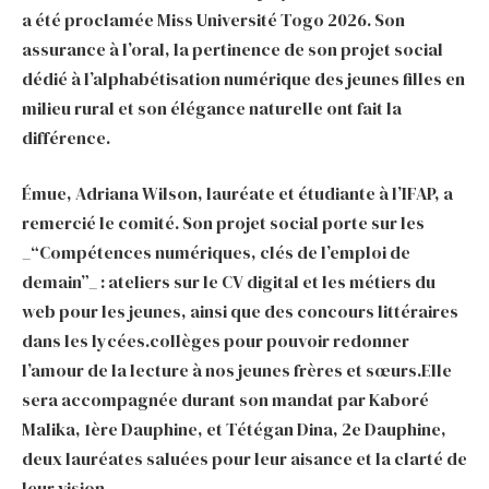
a été proclamée Miss Université Togo 2026. Son
assurance à l’oral, la pertinence de son projet social
dédié à l’alphabétisation numérique des jeunes filles en
milieu rural et son élégance naturelle ont fait la
différence.
Émue, Adriana Wilson, lauréate et étudiante à l’IFAP, a
remercié le comité. Son projet social porte sur les
_“Compétences numériques, clés de l’emploi de
demain”_ : ateliers sur le CV digital et les métiers du
web pour les jeunes, ainsi que des concours littéraires
dans les lycées.collèges pour pouvoir redonner
l’amour de la lecture à nos jeunes frères et sœurs.Elle
sera accompagnée durant son mandat par Kaboré
Malika, 1ère Dauphine, et Tétégan Dina, 2e Dauphine,
deux lauréates saluées pour leur aisance et la clarté de
leur vision.