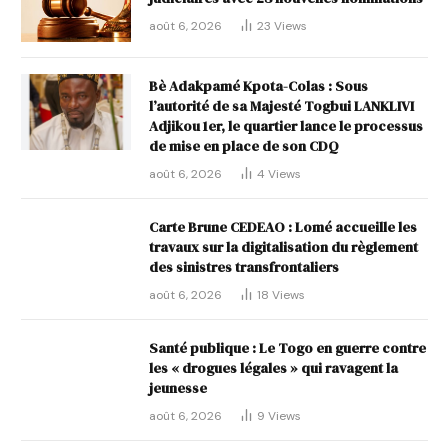
août 6, 2026
23
Views
Bè Adakpamé Kpota-Colas : Sous
l’autorité de sa Majesté Togbui LANKLIVI
Adjikou 1er, le quartier lance le processus
de mise en place de son CDQ
août 6, 2026
4
Views
Carte Brune CEDEAO : Lomé accueille les
travaux sur la digitalisation du règlement
des sinistres transfrontaliers
août 6, 2026
18
Views
Santé publique : Le Togo en guerre contre
les « drogues légales » qui ravagent la
jeunesse
août 6, 2026
9
Views