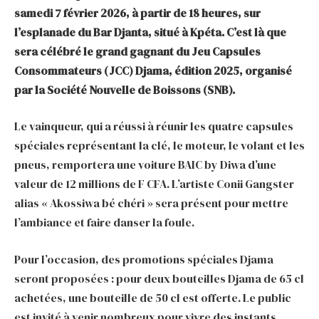
samedi 7 février 2026, à partir de 18 heures, sur
l’esplanade du Bar Djanta, situé à Kpéta. C’est là que
sera célébré le grand gagnant du Jeu Capsules
Consommateurs (JCC) Djama, édition 2025, organisé
par la Société Nouvelle de Boissons (SNB).
Le vainqueur, qui a réussi à réunir les quatre capsules
spéciales représentant la clé, le moteur, le volant et les
pneus, remportera une voiture BAIC by Diwa d’une
valeur de 12 millions de F CFA. L’artiste Conii Gangster
alias « Akossiwa bé chéri » sera présent pour mettre
l’ambiance et faire danser la foule.
Pour l’occasion, des promotions spéciales Djama
seront proposées : pour deux bouteilles Djama de 65 cl
achetées, une bouteille de 50 cl est offerte. Le public
est invité à venir nombreux pour vivre des instants