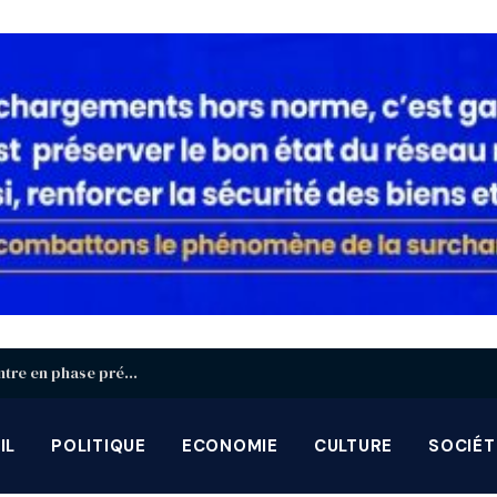
Identification biométrique : la région Centrale entre en phase préparatoire avant la grande campagne d’août-septembre
IL
POLITIQUE
ECONOMIE
CULTURE
SOCIÉT