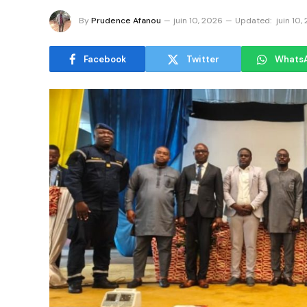
By
Prudence Afanou
juin 10, 2026
Updated:
juin 10,
Facebook
Twitter
Whats