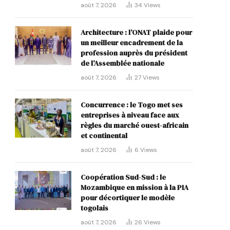
août 7, 2026
34
Views
Architecture : l’ONAT plaide pour
un meilleur encadrement de la
profession auprès du président
de l’Assemblée nationale
août 7, 2026
27
Views
Concurrence : le Togo met ses
entreprises à niveau face aux
règles du marché ouest-africain
et continental
août 7, 2026
6
Views
Coopération Sud-Sud : le
Mozambique en mission à la PIA
pour décortiquer le modèle
togolais
août 7, 2026
26
Views