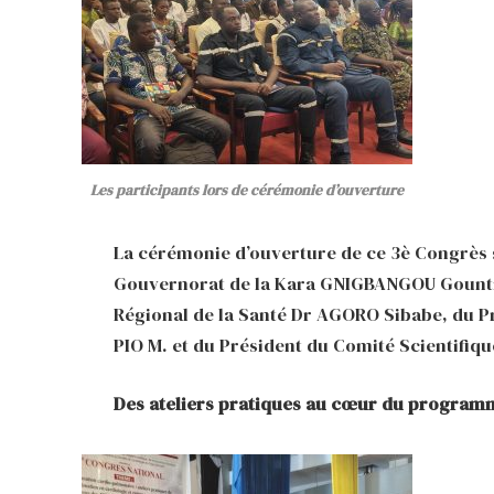
Les participants lors de cérémonie d’ouverture
La cérémonie d’ouverture de ce 3è Congrès 
Gouvernorat de la Kara GNIGBANGOU Gountit
Régional de la Santé Dr AGORO Sibabe, du P
PIO M. et du Président du Comité Scientifi
Des ateliers pratiques au cœur du program