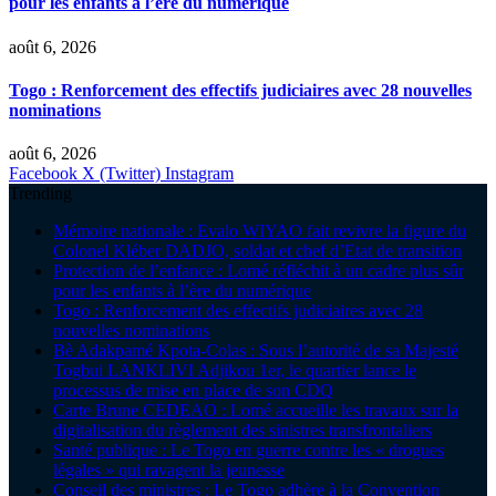
pour les enfants à l’ère du numérique
août 6, 2026
Togo : Renforcement des effectifs judiciaires avec 28 nouvelles
nominations
août 6, 2026
Facebook
X (Twitter)
Instagram
Trending
Mémoire nationale : Evalo WIYAO fait revivre la figure du
Colonel Kléber DADJO, soldat et chef d’Etat de transition
Protection de l’enfance : Lomé réfléchit à un cadre plus sûr
pour les enfants à l’ère du numérique
Togo : Renforcement des effectifs judiciaires avec 28
nouvelles nominations
Bè Adakpamé Kpota-Colas : Sous l’autorité de sa Majesté
Togbui LANKLIVI Adjikou 1er, le quartier lance le
processus de mise en place de son CDQ
Carte Brune CEDEAO : Lomé accueille les travaux sur la
digitalisation du règlement des sinistres transfrontaliers
Santé publique : Le Togo en guerre contre les « drogues
légales » qui ravagent la jeunesse
Conseil des ministres : Le Togo adhère à la Convention