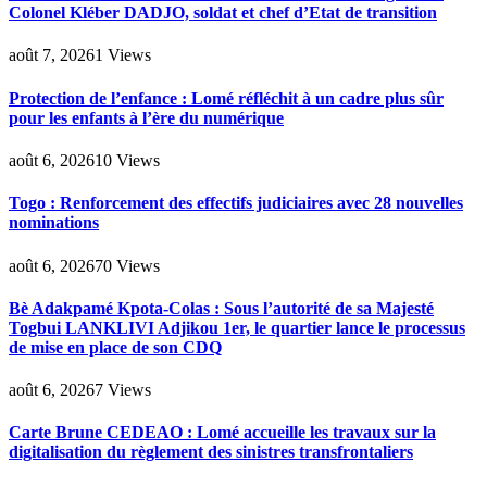
Colonel Kléber DADJO, soldat et chef d’Etat de transition
août 7, 2026
1
Views
Protection de l’enfance : Lomé réfléchit à un cadre plus sûr
pour les enfants à l’ère du numérique
août 6, 2026
10
Views
Togo : Renforcement des effectifs judiciaires avec 28 nouvelles
nominations
août 6, 2026
70
Views
Bè Adakpamé Kpota-Colas : Sous l’autorité de sa Majesté
Togbui LANKLIVI Adjikou 1er, le quartier lance le processus
de mise en place de son CDQ
août 6, 2026
7
Views
Carte Brune CEDEAO : Lomé accueille les travaux sur la
digitalisation du règlement des sinistres transfrontaliers