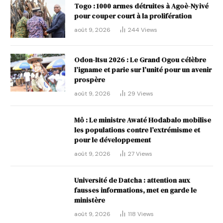
Togo : 1000 armes détruites à Agoè-Nyivé
pour couper court à la prolifération
août 9, 2026
244
Views
Odon-Itsu 2026 : Le Grand Ogou célèbre
l’igname et parie sur l’unité pour un avenir
prospère
août 9, 2026
29
Views
Mô : Le ministre Awaté Hodabalo mobilise
les populations contre l’extrémisme et
pour le développement
août 9, 2026
27
Views
Université de Datcha : attention aux
fausses informations, met en garde le
ministère
août 9, 2026
118
Views