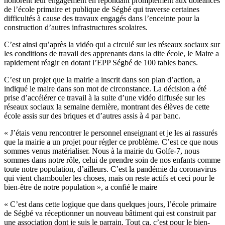
honorent leur engagement en répondant promptement aux doléances
de l’école primaire et publique de Ségbé qui traverse certaines
difficultés à cause des travaux engagés dans l’enceinte pour la
construction d’autres infrastructures scolaires.
C’est ainsi qu’après la vidéo qui a circulé sur les réseaux sociaux sur
les conditions de travail des apprenants dans la dite école, le Maire a
rapidement réagir en dotant l’EPP Ségbé de 100 tables bancs.
C’est un projet que la mairie a inscrit dans son plan d’action, a
indiqué le maire dans son mot de circonstance. La décision a été
prise d’accélérer ce travail à la suite d’une vidéo diffusée sur les
réseaux sociaux la semaine dernière, montrant des élèves de cette
école assis sur des briques et d’autres assis à 4 par banc.
« J’étais venu rencontrer le personnel enseignant et je les ai rassurés
que la mairie a un projet pour régler ce problème. C’est ce que nous
sommes venus matérialiser. Nous à la mairie du Golfe-7, nous
sommes dans notre rôle, celui de prendre soin de nos enfants comme
toute notre population, d’ailleurs. C’est la pandémie du coronavirus
qui vient chambouler les choses, mais on reste actifs et ceci pour le
bien-être de notre population », a confié le maire
« C’est dans cette logique que dans quelques jours, l’école primaire
de Ségbé va réceptionner un nouveau bâtiment qui est construit par
une association dont je suis le parrain. Tout ça, c’est pour le bien-