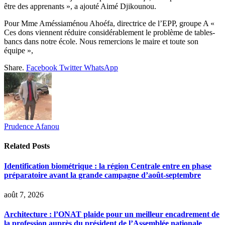
être des apprenants », a ajouté Aimé Djikounou.
Pour Mme Améssiaménou Ahoéfa, directrice de l’EPP, groupe A «
Ces dons viennent réduire considérablement le problème de tables-
bancs dans notre école. Nous remercions le maire et toute son
équipe »,
Share.
Facebook
Twitter
WhatsApp
Prudence Afanou
Related
Posts
Identification biométrique : la région Centrale entre en phase
préparatoire avant la grande campagne d’août-septembre
août 7, 2026
Architecture : l’ONAT plaide pour un meilleur encadrement de
la profession auprès du président de l’Assemblée nationale