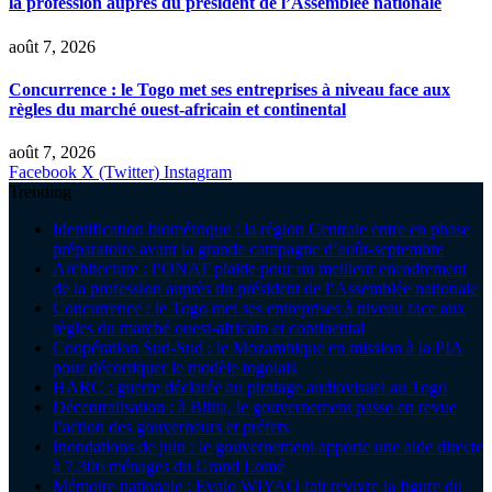
la profession auprès du président de l’Assemblée nationale
août 7, 2026
Concurrence : le Togo met ses entreprises à niveau face aux
règles du marché ouest-africain et continental
août 7, 2026
Facebook
X (Twitter)
Instagram
Trending
Identification biométrique : la région Centrale entre en phase
préparatoire avant la grande campagne d’août-septembre
Architecture : l’ONAT plaide pour un meilleur encadrement
de la profession auprès du président de l’Assemblée nationale
Concurrence : le Togo met ses entreprises à niveau face aux
règles du marché ouest-africain et continental
Coopération Sud-Sud : le Mozambique en mission à la PIA
pour décortiquer le modèle togolais
HARC : guerre déclarée au piratage audiovisuel au Togo
Décentralisation : à Blitta, le gouvernement passe en revue
l’action des gouverneurs et préfets
Inondations de juin : le gouvernement apporte une aide directe
à 7.306 ménages du Grand Lomé
Mémoire nationale : Evalo WIYAO fait revivre la figure du