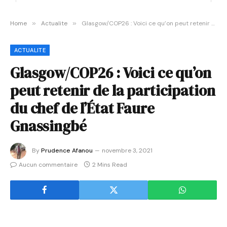
Home
»
Actualite
»
Glasgow/COP26 : Voici ce qu’on peut retenir de la participation du chef de l’État Faure Gnassingbé
ACTUALITE
Glasgow/COP26 : Voici ce qu’on
peut retenir de la participation
du chef de l’État Faure
Gnassingbé
By
Prudence Afanou
novembre 3, 2021
Aucun commentaire
2 Mins Read