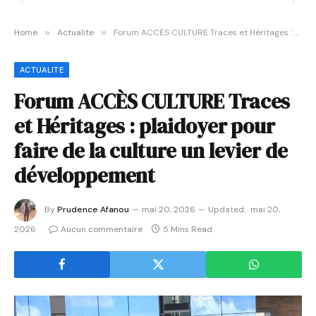
Home
»
Actualite
»
Forum ACCÈS CULTURE Traces et Héritages : plaidoyer pour faire de la culture un levier de développement
ACTUALITE
Forum ACCÈS CULTURE Traces
et Héritages : plaidoyer pour
faire de la culture un levier de
développement
By
Prudence Afanou
mai 20, 2026
Updated:
mai 20,
2026
Aucun commentaire
5 Mins Read