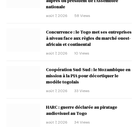
auprès du président de l’Assemblée
nationale
août 7, 2026
58
Views
Concurrence : le Togo met ses entreprises
à niveau face aux règles du marché ouest-
africain et continental
août 7, 2026
10
Views
Coopération Sud-Sud : le Mozambique en
mission à la PIA pour décortiquer le
modèle togolais
août 7, 2026
33
Views
HARC : guerre déclarée au piratage
audiovisuel au Togo
août 7, 2026
34
Views