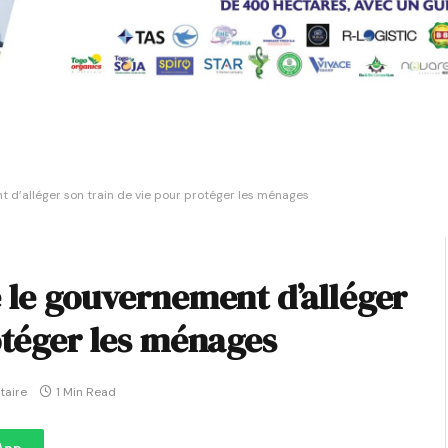
 d’alléger son train de vie pour protéger les ménages
 le gouvernement d’alléger
otéger les ménages
aire
1 Min Read