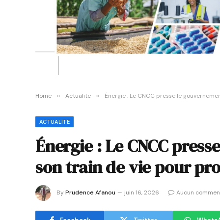
Home
»
Actualite
»
Énergie : Le CNCC presse le gouvernement
ACTUALITE
Énergie : Le CNCC presse
son train de vie pour pr
By
Prudence Afanou
juin 16, 2026
Aucun comment