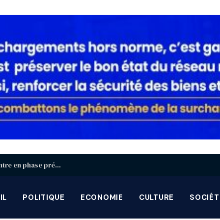
Identification biométrique : la région Centrale entre en phase préparatoire avant la grande campagne d’août-septembre
IL
POLITIQUE
ECONOMIE
CULTURE
SOCIÉT