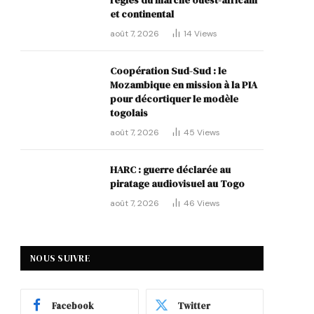
règles du marché ouest-africain
et continental
août 7, 2026
14
Views
Coopération Sud-Sud : le
Mozambique en mission à la PIA
pour décortiquer le modèle
togolais
août 7, 2026
45
Views
HARC : guerre déclarée au
piratage audiovisuel au Togo
août 7, 2026
46
Views
NOUS SUIVRE
Facebook
Twitter