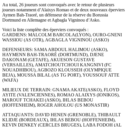
Au total, 26 joueurs sont convoqués avec le retour de plusieurs
joueurs notamment d’Alaixys Romao et de deux nouveaux éperviers
Aymen Bah-Traoré, un défenseur de la réserve du Borussia
Dortmund en Allemagne et Agbagla Vigninou d’Asko.
Voici la liste complète des éperviers convoqués :
GARDIENS: MALCOLM BARCOLA(LYON), OURO-GNENI
WASSIOU (AS OTR), AGBAGLA VIGNINOU (ASKO)
DEFENSEURS: SAMA ABDOUL HALIMOU (ASKO),
HAYMENN BAH-TRAORÉ (DORTMUND), DJENE
DAKONAM (GETAFE), AKUESON GUSTAVE
(VERSAILLES), AMATCHOUTCHOUI KANGNIVI (FC
NOUADHIBOU), AGBOZO KLOUSSEH (OLYMPIQUE
BEJA), MOUSSA BILAL (AS TG PORT), YOUSSOUF ATTE
(WAFA)
MILIEUX DE TERRAIN: GNAMA AKATE(ASKO), FLOYD
AYITE (VALENCIENNES), ROMAO ALAIXYS (IONIKOS),
MAROUF TCHAKEI (ASKO), IHLAS BEBOU
(HOFFENHEIM), ROGER AHOLOU (US MONASTIR)
ATTAQUANTS: DAVID HENEN (GRENOBLE), THIBAULT
KLIDJE (BORDEAUX), IHLAS BEBOU (HOFFENHEIM),
KEVIN DENKEY (CERCLES BRUGES), LABA FODOH (AL