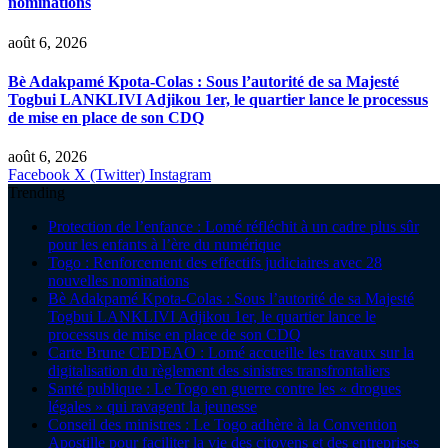
nominations
août 6, 2026
Bè Adakpamé Kpota-Colas : Sous l’autorité de sa Majesté
Togbui LANKLIVI Adjikou 1er, le quartier lance le processus
de mise en place de son CDQ
août 6, 2026
Facebook
X (Twitter)
Instagram
Trending
Protection de l’enfance : Lomé réfléchit à un cadre plus sûr
pour les enfants à l’ère du numérique
Togo : Renforcement des effectifs judiciaires avec 28
nouvelles nominations
Bè Adakpamé Kpota-Colas : Sous l’autorité de sa Majesté
Togbui LANKLIVI Adjikou 1er, le quartier lance le
processus de mise en place de son CDQ
Carte Brune CEDEAO : Lomé accueille les travaux sur la
digitalisation du règlement des sinistres transfrontaliers
Santé publique : Le Togo en guerre contre les « drogues
légales » qui ravagent la jeunesse
Conseil des ministres : Le Togo adhère à la Convention
Apostille pour faciliter la vie des citoyens et des entreprises