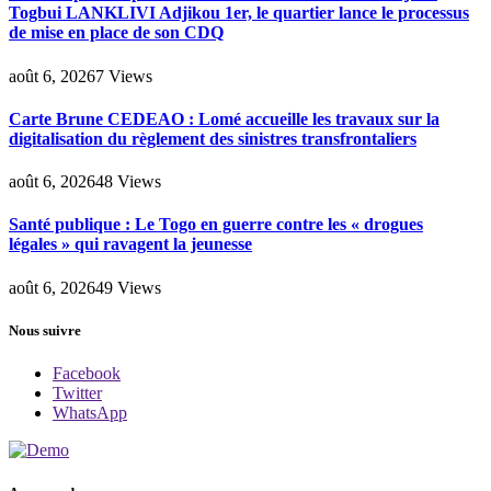
Togbui LANKLIVI Adjikou 1er, le quartier lance le processus
de mise en place de son CDQ
août 6, 2026
7
Views
Carte Brune CEDEAO : Lomé accueille les travaux sur la
digitalisation du règlement des sinistres transfrontaliers
août 6, 2026
48
Views
Santé publique : Le Togo en guerre contre les « drogues
légales » qui ravagent la jeunesse
août 6, 2026
49
Views
Nous suivre
Facebook
Twitter
WhatsApp