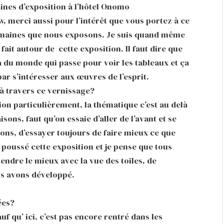
ines d’exposition à l’hôtel Onomo
erci aussi pour l’intérêt que vous portez à ce
 semaines que nous exposons. Je suis quand même
 fait autour de cette exposition. Il faut dire que
 y a du monde qui passe pour voir les tableaux et ça
ar s’intéresser aux œuvres de l’esprit.
à travers ce vernissage?
 particulièrement, la thématique c’est au delà
sons, faut qu’on essaie d’aller de l’avant et se
ons, d’essayer toujours de faire mieux ce que
 poussé cette exposition et je pense que tous
ndre le mieux avec la vue des toiles, de
s avons développé.
ées?
qu’ ici, c’est pas encore rentré dans les