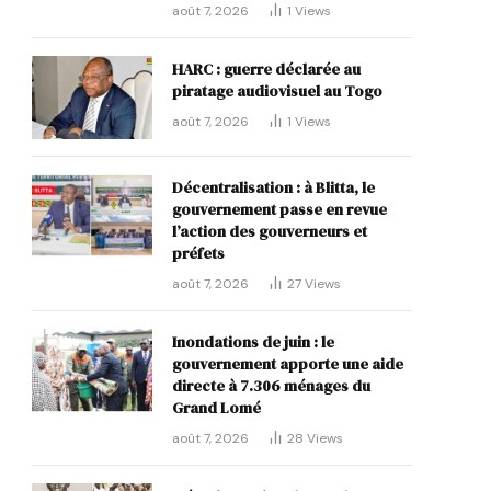
août 7, 2026
1
Views
HARC : guerre déclarée au
piratage audiovisuel au Togo
août 7, 2026
1
Views
Décentralisation : à Blitta, le
gouvernement passe en revue
l’action des gouverneurs et
préfets
août 7, 2026
27
Views
Inondations de juin : le
gouvernement apporte une aide
directe à 7.306 ménages du
Grand Lomé
août 7, 2026
28
Views