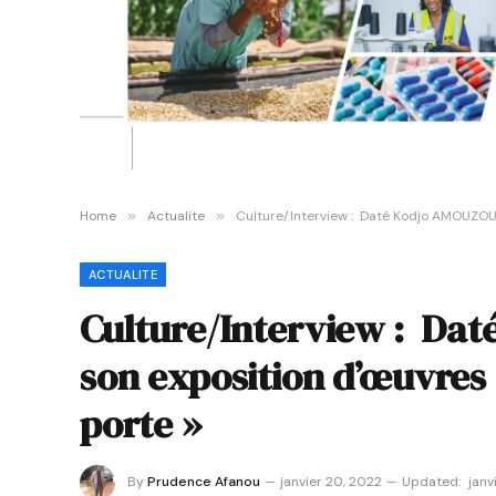
Home
»
Actualite
»
Culture/Interview : Daté Kodjo AMOUZOU p
ACTUALITE
Culture/Interview : Da
son exposition d’œuvres 
porte »
By
Prudence Afanou
janvier 20, 2022
Updated:
janv