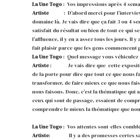
La Une Togo
: Vos impressions après 4 sema
Artiste
: D’abord merci pour l’interview, m
domaine là. Je vais dire que ça fait 3 ou 4
satisfait du résultat ou bien de tout ce qui se
l’affluence, il y en a assez tous les jours. Il
fait plaisir parce que les gens commencent p
La Une Togo
: Quel message vous véhiculez 
Artiste
: Je vais dire que cette exposition
de la porte pour dire que tout ce que nous fai
transformer, de faire mieux ce que nous fais
nous faisons. Donc, c’est la thématique qui a
ceux qui sont de passage, essaient de compre
comprendre le mieux la thématique que nou
La Une Togo
: Vos attentes sont-elles combl
Artiste
: Il y a des promesses certes sauf 