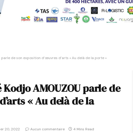
arle de son exposition d’œuvres d’arts « Au delà de la porte »
té Kodjo AMOUZOU parle de
d’arts « Au delà de la
ier 20, 2022
Aucun commentaire
4 Mins Read