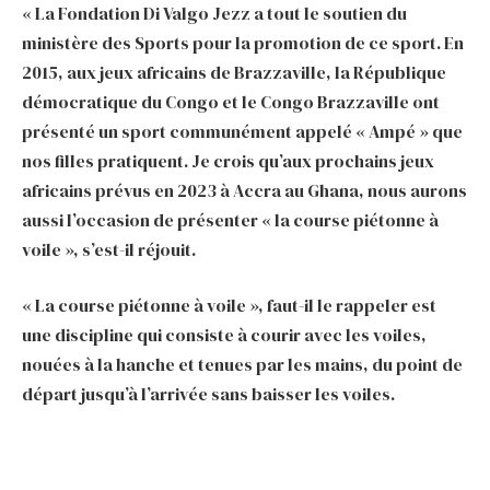
« La Fondation Di Valgo Jezz a tout le soutien du
ministère des Sports pour la promotion de ce sport. En
2015, aux jeux africains de Brazzaville, la République
démocratique du Congo et le Congo Brazzaville ont
présenté un sport communément appelé « Ampé » que
nos filles pratiquent. Je crois qu’aux prochains jeux
africains prévus en 2023 à Accra au Ghana, nous aurons
aussi l’occasion de présenter « la course piétonne à
voile », s’est-il réjouit.
« La course piétonne à voile », faut-il le rappeler est
une discipline qui consiste à courir avec les voiles,
nouées à la hanche et tenues par les mains, du point de
départ jusqu’à l’arrivée sans baisser les voiles.