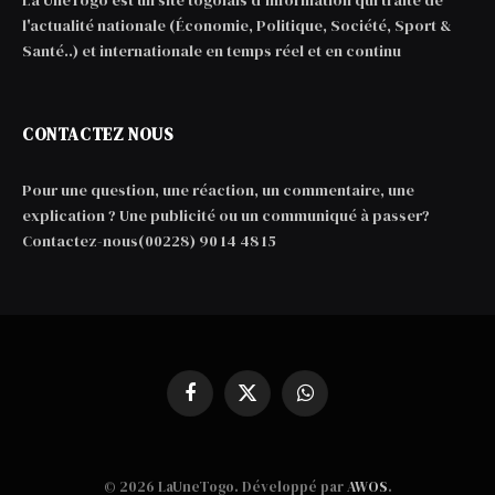
La UneTogo est un site togolais d'information qui traite de
l'actualité nationale (Économie, Politique, Société, Sport &
Santé..) et internationale en temps réel et en continu
CONTACTEZ NOUS
Pour une question, une réaction, un commentaire, une
explication ? Une publicité ou un communiqué à passer?
Contactez-nous(00228) 90 14 48 15
Facebook
X
WhatsApp
(Twitter)
© 2026 LaUneTogo. Développé par
AWOS
.