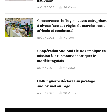
nationale
août 7, 2026
36
Views
Concurrence : le Togo met ses entreprises
à niveau face aux règles du marché ouest-
africain et continental
août 7, 2026
7
Views
Coopération Sud-Sud : le Mozambique en
mission à la PIA pour décortiquer le
modèle togolais
août 7, 2026
27
Views
HARC : guerre déclarée au piratage
audiovisuel au Togo
août 7, 2026
26
Views