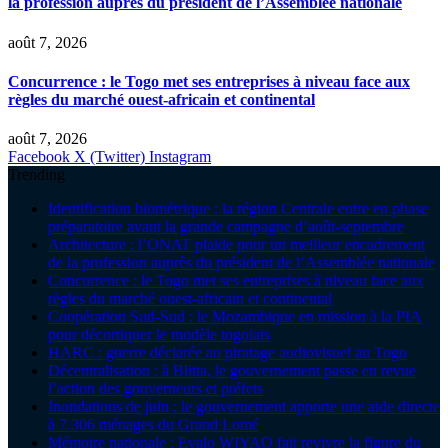
la profession auprès du président de l’Assemblée nationale
août 7, 2026
Concurrence : le Togo met ses entreprises à niveau face aux
règles du marché ouest-africain et continental
août 7, 2026
Facebook
X (Twitter)
Instagram
Trending
Identification biométrique : la région Centrale entre en phase
préparatoire avant la grande campagne d’août-septembre
Architecture : l’ONAT plaide pour un meilleur encadrement
de la profession auprès du président de l’Assemblée nationale
Concurrence : le Togo met ses entreprises à niveau face aux
règles du marché ouest-africain et continental
Coopération Sud-Sud : le Mozambique en mission à la PIA
pour décortiquer le modèle togolais
HARC : guerre déclarée au piratage audiovisuel au Togo
Décentralisation : à Blitta, le gouvernement passe en revue
l’action des gouverneurs et préfets
Inondations de juin : le gouvernement apporte une aide directe
à 7.306 ménages du Grand Lomé
Mémoire nationale : Evalo WIYAO fait revivre la figure du