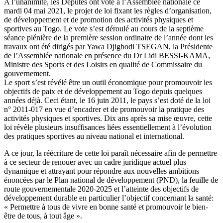
A l’unanimité, les Députés ont voté à l’Assemblée nationale ce
mardi 04 mai 2021, le projet de loi fixant les règles d’organisation,
de développement et de promotion des activités physiques et
sportives au Togo. Le vote s’est déroulé au cours de la septième
séance plénière de la première session ordinaire de l’année dont les
travaux ont été dirigés par Yawa Djigbodi TSEGAN, la Présidente
de l’Assemblée nationale en présence du Dr Lidi BESSI-KAMA,
Ministre des Sports et des Loisirs en qualité de Commissaire du
gouvernement.
Le sport s’est révélé être un outil économique pour promouvoir les
objectifs de paix et de développement au Togo depuis quelques
années déjà. Ceci étant, le 16 juin 2011, le pays s’est doté de la loi
n° 2011-017 en vue d’encadrer et de promouvoir la pratique des
activités physiques et sportives. Dix ans après sa mise œuvre, cette
loi révèle plusieurs insuffisances liées essentiellement à l’évolution
des pratiques sportives au niveau national et international.
A ce jour, la réécriture de cette loi paraît nécessaire afin de permettre
à ce secteur de renouer avec un cadre juridique actuel plus
dynamique et attrayant pour répondre aux nouvelles ambitions
énoncées par le Plan national de développement (PND), la feuille de
route gouvernementale 2020-2025 et l’atteinte des objectifs de
développement durable en particulier l’objectif concernant la santé:
« Permettre à tous de vivre en bonne santé et promouvoir le bien-
être de tous, à tout âge ».