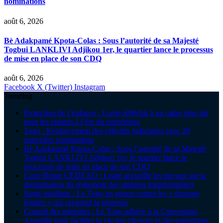
nominations
août 6, 2026
Bè Adakpamé Kpota-Colas : Sous l’autorité de sa Majesté
Togbui LANKLIVI Adjikou 1er, le quartier lance le processus
de mise en place de son CDQ
août 6, 2026
Facebook
X (Twitter)
Instagram
Trending
Protection de l’enfance : Lomé réfléchit à un cadre plus sûr
pour les enfants à l’ère du numérique
Togo : Renforcement des effectifs judiciaires avec 28
nouvelles nominations
Bè Adakpamé Kpota-Colas : Sous l’autorité de sa Majesté
Togbui LANKLIVI Adjikou 1er, le quartier lance le
processus de mise en place de son CDQ
Carte Brune CEDEAO : Lomé accueille les travaux sur la
digitalisation du règlement des sinistres transfrontaliers
Santé publique : Le Togo en guerre contre les « drogues
légales » qui ravagent la jeunesse
Conseil des ministres : Le Togo adhère à la Convention
Apostille pour faciliter la vie des citoyens et des entreprises