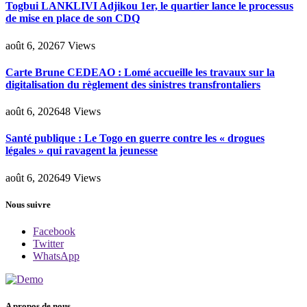
Togbui LANKLIVI Adjikou 1er, le quartier lance le processus
de mise en place de son CDQ
août 6, 2026
7
Views
Carte Brune CEDEAO : Lomé accueille les travaux sur la
digitalisation du règlement des sinistres transfrontaliers
août 6, 2026
48
Views
Santé publique : Le Togo en guerre contre les « drogues
légales » qui ravagent la jeunesse
août 6, 2026
49
Views
Nous suivre
Facebook
Twitter
WhatsApp
A propos de nous