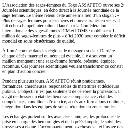
L’Association des sages-femmes du Togo ASSAFETO ouvre ses 2ᵉ
Journées scientifiques, en écho direct à la Journée mondiale de la
sage-femme. Le thème retenu cette année n’a rien d’un slogan : «
Plus de sages-femmes pour les mères et nouveaux-nés en vie ». Il
fait écho à l’appel international lancé par la Confédération
internationale des sages-femmes ICM et l’OMS : mobiliser « 1
million de sages-femmes de plus » d’ici 2030 pour combler le déficit
mondial en soins obstétricaux de qualité.
À Lomé comme dans les régions, le message est clair. Derrière
chaque décès maternel ou néonatal évitable, il y a souvent un
maillon manquant : une sage-femme formée, présente, équipée,
reconnue. Ces journées scientifiques veulent transformer ce constat
en plan d’action concret.
Pendant plusieurs jours, ASSAFETO réunit praticiennes,
formatrices, chercheuses, responsables de maternités et décideurs
publics. L’objectif n’est pas seulement de célébrer la profession. Il
s’agit de dresser un état des lieux sans complaisance : état des
compétences, conditions d’exercice, accès aux formations continues,
intégration dans les équipes de soins, rétention en zones rurales.
Les échanges portent sur les avancées cliniques, les protocoles de
prise en charge des hémorragies et de la prééclampsie, le suivi des
grossesses à risque, l’accompagnement psychosocial, et l’usage des