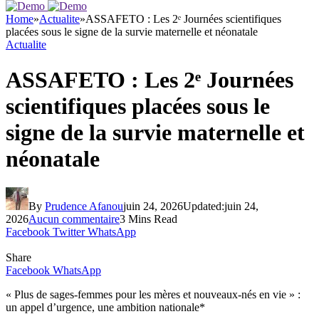
Home
»
Actualite
»
ASSAFETO : Les 2ᵉ Journées scientifiques
placées sous le signe de la survie maternelle et néonatale
Actualite
ASSAFETO : Les 2ᵉ Journées
scientifiques placées sous le
signe de la survie maternelle et
néonatale
By
Prudence Afanou
juin 24, 2026
Updated:
juin 24,
2026
Aucun commentaire
3 Mins Read
Facebook
Twitter
WhatsApp
Share
Facebook
WhatsApp
« Plus de sages-femmes pour les mères et nouveaux-nés en vie » :
un appel d’urgence, une ambition nationale*