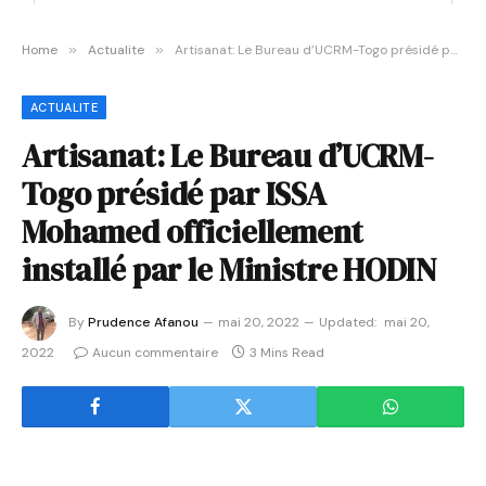
Home
»
Actualite
»
Artisanat: Le Bureau d’UCRM-Togo présidé par ISSA Mohamed officiellement installé par le Ministre HODIN
ACTUALITE
Artisanat: Le Bureau d’UCRM-
Togo présidé par ISSA
Mohamed officiellement
installé par le Ministre HODIN
By
Prudence Afanou
mai 20, 2022
Updated:
mai 20,
2022
Aucun commentaire
3 Mins Read