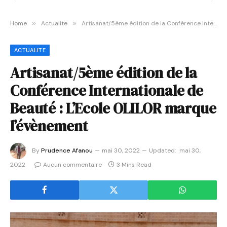
Home
»
Actualite
»
Artisanat/5ème édition de la Conférence Internationale de Beauté : L’Ecole OLILOR marque l’évènement
ACTUALITE
Artisanat/5ème édition de la
Conférence Internationale de
Beauté : L’Ecole OLILOR marque
l’évènement
By
Prudence Afanou
mai 30, 2022
Updated:
mai 30,
2022
Aucun commentaire
3 Mins Read