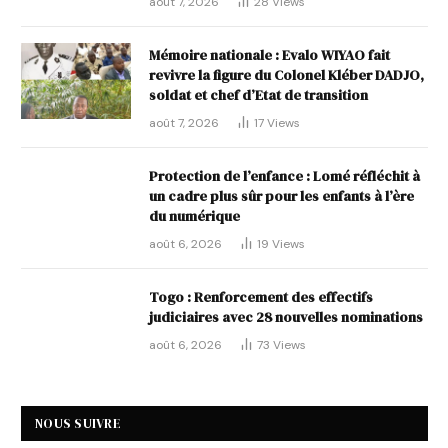
août 7, 2026
28
Views
Mémoire nationale : Evalo WIYAO fait
revivre la figure du Colonel Kléber DADJO,
soldat et chef d’Etat de transition
août 7, 2026
17
Views
Protection de l’enfance : Lomé réfléchit à
un cadre plus sûr pour les enfants à l’ère
du numérique
août 6, 2026
19
Views
Togo : Renforcement des effectifs
judiciaires avec 28 nouvelles nominations
août 6, 2026
73
Views
NOUS SUIVRE