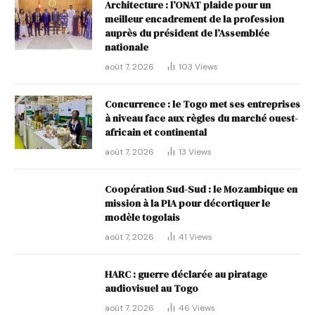
Architecture : l’ONAT plaide pour un
meilleur encadrement de la profession
auprès du président de l’Assemblée
nationale
août 7, 2026
103
Views
Concurrence : le Togo met ses entreprises
à niveau face aux règles du marché ouest-
africain et continental
août 7, 2026
13
Views
Coopération Sud-Sud : le Mozambique en
mission à la PIA pour décortiquer le
modèle togolais
août 7, 2026
41
Views
HARC : guerre déclarée au piratage
audiovisuel au Togo
août 7, 2026
46
Views