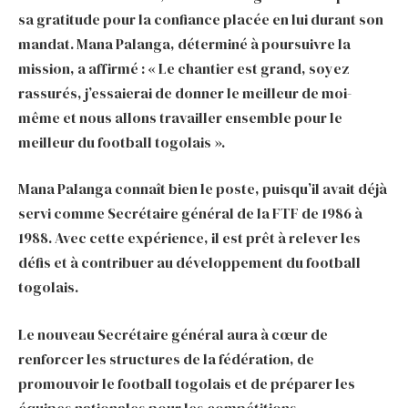
sa gratitude pour la confiance placée en lui durant son
mandat. Mana Palanga, déterminé à poursuivre la
mission, a affirmé : « Le chantier est grand, soyez
rassurés, j’essaierai de donner le meilleur de moi-
même et nous allons travailler ensemble pour le
meilleur du football togolais ».
Mana Palanga connaît bien le poste, puisqu’il avait déjà
servi comme Secrétaire général de la FTF de 1986 à
1988. Avec cette expérience, il est prêt à relever les
défis et à contribuer au développement du football
togolais.
Le nouveau Secrétaire général aura à cœur de
renforcer les structures de la fédération, de
promouvoir le football togolais et de préparer les
équipes nationales pour les compétitions